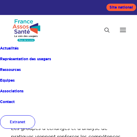
Site national
Actualités
Représentation des usagers
Groupe d’échanges
Ressources
Equipes
et d’analyse de
Associations
pratiques
Contact
7 AOÛT 2026
BY
|
Extranet
Les groupes d’échanges et d’analyse de
pratiques viennent renforcer les compétences